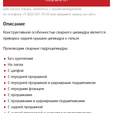
Получить КП
Для заказа товара, свяжитесь с нашим менеджером
по телефону
+7 (922) 521-70-65
или оформите заявку на сайте.
Описание
Конструктивной особенностью сварного цилиндра является
приварка задней крышки цилиндра к гильзе.
Производим сварные гидроцилиндры:
Без крепления
На лапах
С цапфой
С передней проушиной
С передней проушиной и шарнирным подшипником
С передним фланцем
С проушинами
С проушинами и шарнирными подшипниками
С задней проушиной