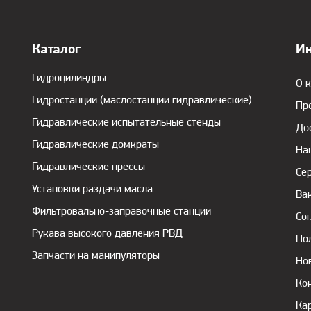
Каталог
И
Гидроцилиндры
О 
Гидростанции (маслостанции гидравлические)
Пр
Гидравлические испытательные стенды
До
Гидравлические домкраты
На
Гидравлические прессы
Се
Установки раздачи масла
Ва
Фильтровально-заправочные станции
Со
Рукава высокого давления РВД
По
Запчасти на манипуляторы
Но
Ко
Ка